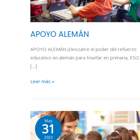
APOYO ALEMÁN
APOYO ALEMÁN ¡Descubre el poder del refuerzo
educativo en alemán para triunfar en primaria, ESO
[…]
Leer más »
APOYO
May
PRIMARIA
31
Y
2023
SECUNDARIA