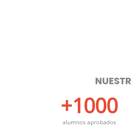
NUEST
+
1000
alumnos aprobados