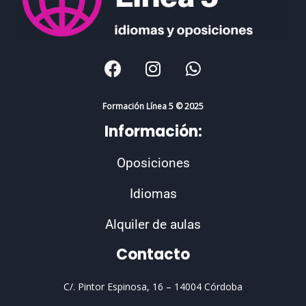
F
I
W
a
n
h
c
s
a
e
t
t
Formación Línea 5 © 2025
b
a
s
Información:
o
g
a
o
r
p
Oposiciones
k
a
p
m
Idiomas
Alquiler de aulas
Contacto
C/. Pintor Espinosa, 16 –
14004 Córdoba