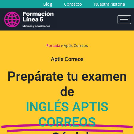
Blog
Contacto
Nuestra historia
al
contenido
Portada
»
Aptis Correos
Aptis Correos
Prepárate tu examen
de
INGLÉS APTIS
CORREOS