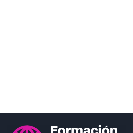
triunfar. Este curso está diseñado específicamente para cubrir los
requisitos lingüísticos de las oposiciones, combinando teoría
relevante y práctica intensiva. Con enfoque en habilidades
prácticas y técnicas de examen, garantizamos una preparación
completa que te permitirá enfrentar el examen con confianza y
competencia.
En nuestro Curso Especializado en Inglés para Opositores a
Correos, nos centramos en las áreas clave que más impactan en
los resultados del examen. A través de clases interactivas y
materiales didácticos actualizados, te ayudamos a desarrollar una
comprensión profunda del idioma inglés, esencial para cualquier
aspirante a entrar en Correos. Con profesores expertos y un
ambiente de aprendizaje motivador, este curso te preparará para
alcanzar tus metas y asegurar tu lugar en Correos.
Curso de Inglés para Oposiciones a Correos: Claves para Superar
el Examen con Éxito