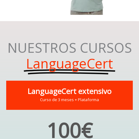
NUESTROS CURSOS
LanguageCert
LanguageCert extensivo
Curso de 3 meses + Plataforma
100€