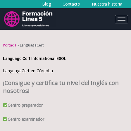
Blog
Contacto
Nuestra historia
al
contenido
Portada
»
LanguageCert
Language Cert International ESOL​
LanguageCert en Córdoba
¡Consigue y certifica tu nivel del Inglés con
nosotros!
Centro preparador
Centro examinador