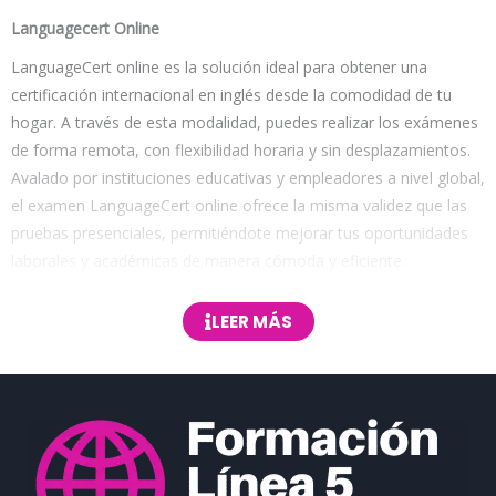
Languagecert Online
LanguageCert online es la solución ideal para obtener una
certificación internacional en inglés desde la comodidad de tu
hogar. A través de esta modalidad, puedes realizar los exámenes
de forma remota, con flexibilidad horaria y sin desplazamientos.
Avalado por instituciones educativas y empleadores a nivel global,
el examen LanguageCert online ofrece la misma validez que las
pruebas presenciales, permitiéndote mejorar tus oportunidades
laborales y académicas de manera cómoda y eficiente.
Con LanguageCert online, tienes acceso a una plataforma
LEER MÁS
moderna y segura para certificar tu nivel de inglés. Este examen
está diseñado para evaluar habilidades de comprensión,
expresión y uso del idioma de forma integral. Además, su
enfoque adaptable y accesible lo convierte en una opción
conveniente para quienes buscan una certificación oficial sin salir
de casa. Al optar por esta modalidad, podrás programar tu