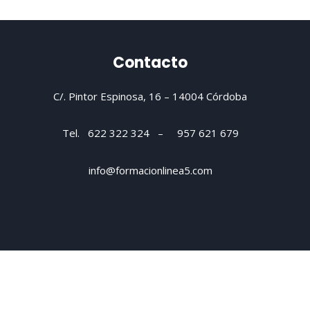
Contacto
C/. Pintor Espinosa, 16 –
14004 Córdoba
Tel. 622 322 324 – 957 621 679
info@formacionlinea5.com