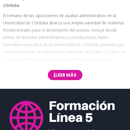
Córdoba
El temario de las oposiciones de auxiliar administrativo en la
Universidad de Córdoba abarca una amplia variedad de materias
fundamentales para el desempeño del puesto. Incluye desde
temas de derecho administrativo y constitucional, hasta
normativa específica de la Universidad de Córdoba, pasando por
nociones básicas de informática y atención al público. Contar con
un conocimiento profundo de este temario es crucial para
superar las pruebas y obtener una plaza en la administración
universitaria.
LEER MÁS
En
Formación Línea 5
, te ofrecemos una preparación completa
basada en el temario de las oposiciones de auxiliar administrativo
en la Universidad de Córdoba. Nuestros materiales están
actualizados y estructurados para facilitar el estudio, con especial
énfasis en los temas más relevantes y preguntados en
convocatorias anteriores. Además, proporcionamos ejercicios