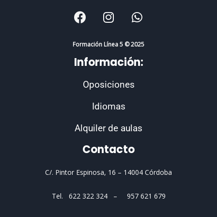
F
I
W
a
n
h
c
s
a
e
t
t
Formación Línea 5 © 2025
b
a
s
Información:
o
g
a
o
r
p
Oposiciones
k
a
p
m
Idiomas
Alquiler de aulas
Contacto
C/. Pintor Espinosa, 16 –
14004 Córdoba
Tel. 622 322 324 – 957 621 679