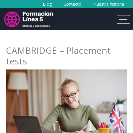
Blog
Contacto
Nuestra historia
al
contenido
CAMBRIDGE – Placement
tests