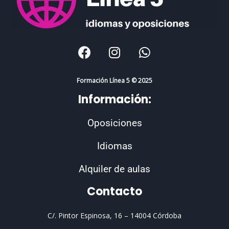
Listening 1
F
I
W
a
n
h
c
s
a
e
t
t
Formación Línea 5 © 2025
b
a
s
Información:
o
g
a
o
r
p
Oposiciones
k
a
p
m
Idiomas
Alquiler de aulas
Contacto
C/. Pintor Espinosa, 16 –
14004 Córdoba