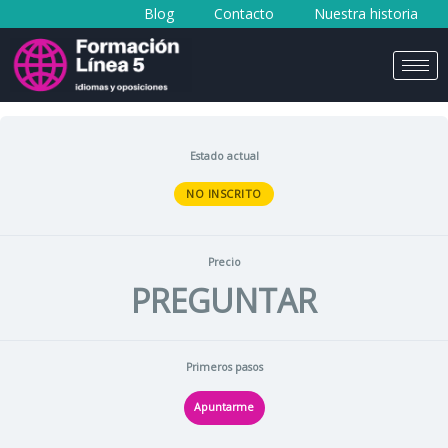
Blog
Contacto
Nuestra historia
al
contenido
Estado actual
NO INSCRITO
Precio
PREGUNTAR
Primeros pasos
Apuntarme