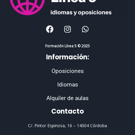
F
I
W
a
n
h
c
s
a
e
t
t
Formación Línea 5 © 2025
b
a
s
Información:
o
g
a
o
r
p
Oposiciones
k
a
p
m
Idiomas
Alquiler de aulas
Contacto
C/. Pintor Espinosa, 16 –
14004 Córdoba