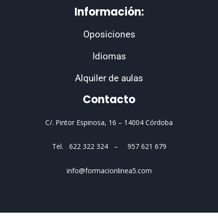
b
a
s
Información:
o
g
a
o
r
p
Oposiciones
k
a
p
m
Idiomas
Alquiler de aulas
Contacto
C/. Pintor Espinosa, 16 –
14004 Córdoba
Tel. 622 322 324 – 957 621 679
info@formacionlinea5.com