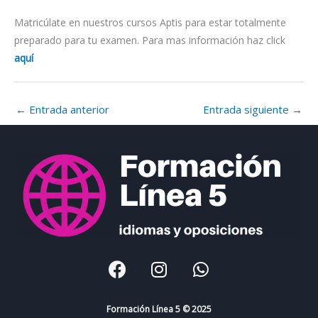
Matricúlate en nuestros cursos Aptis para estar totalmente
preparado para tu examen. Para mas información haz click
aquí
←
Entrada anterior
Entrada siguiente
→
F
I
W
a
n
h
c
s
a
e
t
t
Formación Línea 5 © 2025