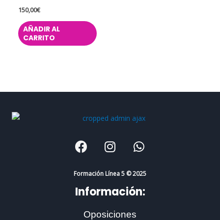
150,00
€
AÑADIR AL
CARRITO
F
I
W
a
n
h
c
s
a
e
t
t
Formación Línea 5 © 2025
b
a
s
Información:
o
g
a
o
r
p
Oposiciones