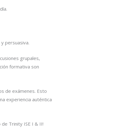
día.
 y persuasiva.
cusiones grupales,
ación formativa son
ros de exámenes. Esto
una experiencia auténtica
e Trinity ISE I & II!