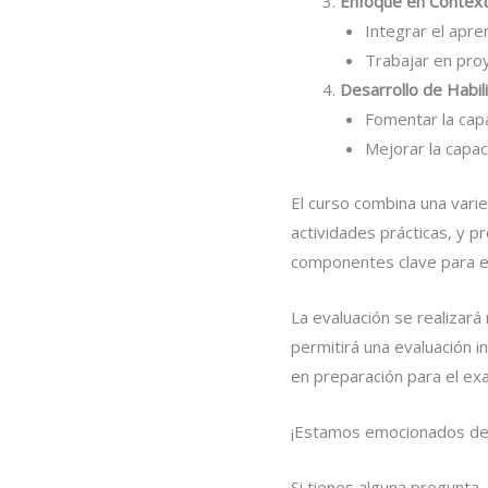
Enfoque en Context
Integrar el apre
Trabajar en proy
Desarrollo de Habili
Fomentar la capac
Mejorar la capa
El curso combina una vari
actividades prácticas, y p
componentes clave para el 
La evaluación se realizar
permitirá una evaluación i
en preparación para el exam
¡Estamos emocionados de ac
Si tienes alguna pregunta