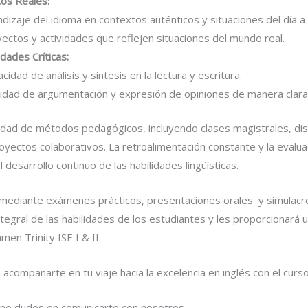
os Reales:
ndizaje del idioma en contextos auténticos y situaciones del día a 
ectos y actividades que reflejen situaciones del mundo real.
dades Críticas:
idad de análisis y síntesis en la lectura y escritura.
cidad de argumentación y expresión de opiniones de manera clara
edad de métodos pedagógicos, incluyendo clases magistrales, dis
royectos colaborativos. La retroalimentación constante y la evalu
desarrollo continuo de las habilidades lingüísticas.
á mediante exámenes prácticos, presentaciones orales y simulac
ntegral de las habilidades de los estudiantes y les proporcionará 
en Trinity ISE I & II.
ompañarte en tu viaje hacia la excelencia en inglés con el curso d
, no dudes en comunicarte con nosotros.