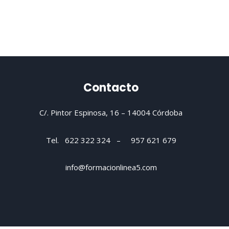
Contacto
C/. Pintor Espinosa, 16 –
14004 Córdoba
Tel. 622 322 324 – 957 621 679
info@formacionlinea5.com