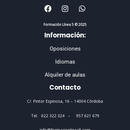
F
I
W
a
n
h
c
s
a
e
t
t
Formación Línea 5 © 2025
b
a
s
Información:
o
g
a
o
r
p
Oposiciones
k
a
p
m
Idiomas
Alquiler de aulas
Contacto
C/. Pintor Espinosa, 16 –
14004 Córdoba
Tel. 622 322 324 – 957 621 679
info@formacionlinea5.com