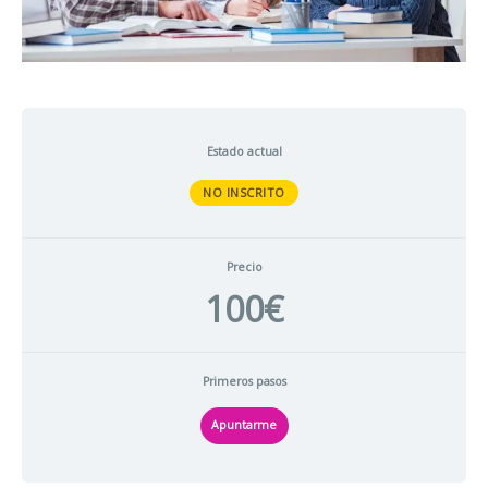
Estado actual
NO INSCRITO
Precio
100€
Primeros pasos
Apuntarme