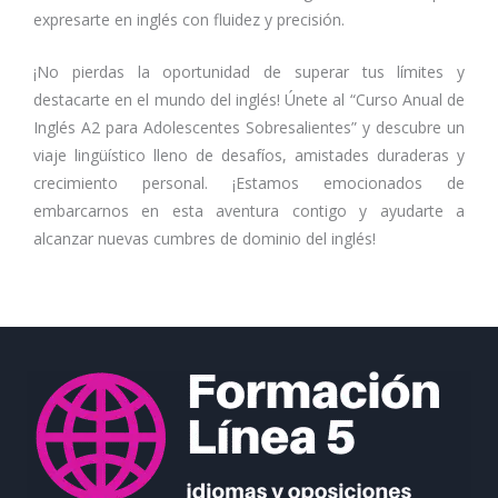
expresarte en inglés con fluidez y precisión.
¡No pierdas la oportunidad de superar tus límites y
destacarte en el mundo del inglés! Únete al “Curso Anual de
Inglés A2 para Adolescentes Sobresalientes” y descubre un
viaje lingüístico lleno de desafíos, amistades duraderas y
crecimiento personal. ¡Estamos emocionados de
embarcarnos en esta aventura contigo y ayudarte a
alcanzar nuevas cumbres de dominio del inglés!