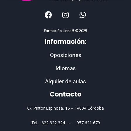
F
I
W
a
n
h
c
s
a
e
t
t
Formación Línea 5 © 2025
b
a
s
Información:
o
g
a
o
r
p
Oposiciones
k
a
p
m
Idiomas
Alquiler de aulas
Contacto
C/. Pintor Espinosa, 16 –
14004 Córdoba
Tel. 622 322 324 – 957 621 679