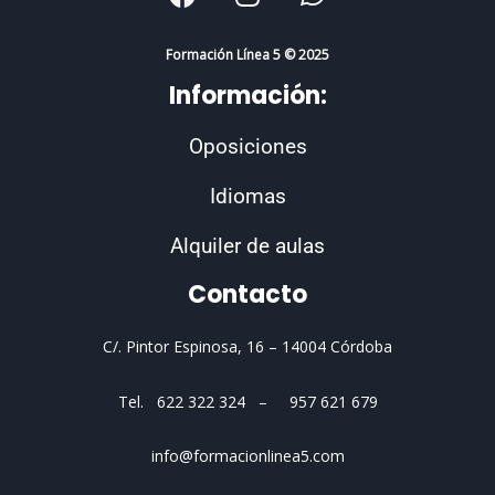
a
n
h
c
s
a
e
t
t
Formación Línea 5 © 2025
b
a
s
Información:
o
g
a
o
r
p
Oposiciones
k
a
p
m
Idiomas
Alquiler de aulas
Contacto
C/. Pintor Espinosa, 16 –
14004 Córdoba
Tel. 622 322 324 – 957 621 679
info@formacionlinea5.com