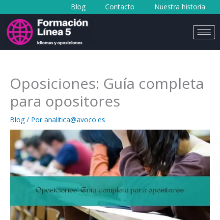
Blog
Contacto
Nuestra historia
al
contenido
Oposiciones: Guía completa
para opositores
Blog
/ Por
analitica@avoco.es